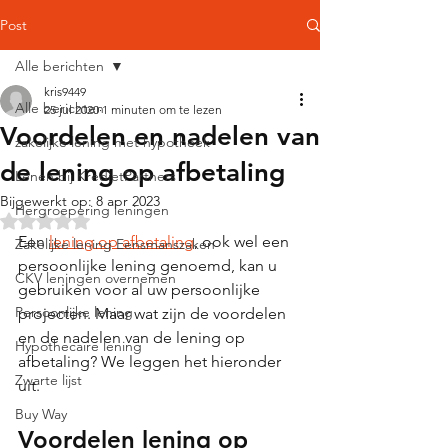
Post
Alle berichten
kris9449
Alle berichten
25 jul 2020
1 minuten om te lezen
Voordelen en nadelen van
zakelijke lening met hypotheek
de lening op afbetaling
Lenen bij KredietPartners
Bijgewerkt op:
8 apr 2023
Hergroepering leningen
Beoordeeld met NaN uit 5 sterren.
Een 
lening op afbetaling
, ook wel een 
Zakelijke lening Eensmanszaken
persoonlijke lening genoemd, kan u 
CKV leningen overnemen
gebruiken voor al uw persoonlijke 
Persoonlijke lening
projecten. Maar wat zijn de voordelen 
en de nadelen van de lening op 
Hypothecaire lening
afbetaling? We leggen het hieronder 
Zwarte lijst
uit.
Buy Way
Voordelen lening op 