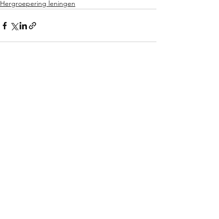
Hergroepering leningen
Alles weergeven
Recente blogposts