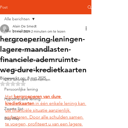
Post
Alle berichten
Alain De Smedt
Alle berichten
31 mei 2024
2 minuten om te lezen
hergroepering-leningen-
zakelijke lening met hypotheek
lagere-maandlasten-
Lenen bij KredietPartners
financiele-ademruimte-
Hergroepering leningen
weg-dure-kredietkaarten
Zakelijke lening Eensmanszaken
Bijgewerkt op:
8 mrt 2025
CKV leningen overnemen
Beoordeeld met NaN uit 5 sterren.
Persoonlijke lening
Het 
hergroeperen van dure 
Hypothecaire lening
kredietkaarten
 in één enkele lening kan 
Zwarte lijst
uw financiële situatie aanzienlijk 
verbeteren. Door alle schulden samen 
Buy Way
te voegen, profiteert u van een lagere 