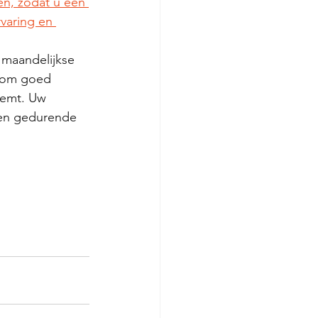
en, zodat u een 
varing en 
 maandelijkse 
k om goed 
eemt. Uw 
ren gedurende 