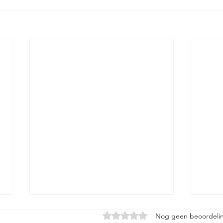
Beoordeeld met 0 uit 5 sterren
Nog geen beoordeli