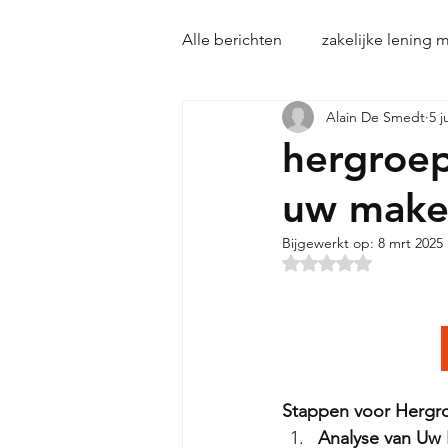
Alle berichten
zakelijke lening 
Alain De Smedt
5 j
Zakelijke lening Eensmanszake
hergroepe
uw make
Zwarte lijst
Buy Way
Bijgewerkt op:
8 mrt 2025
Beoordeeld met NaN
Stappen voor Hergro
Analyse van Uw F