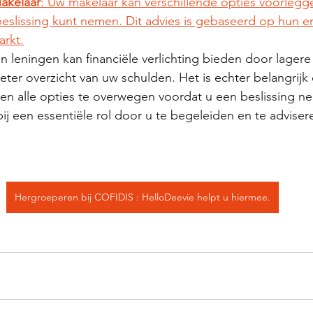
akelaar
: Uw makelaar kan verschillende opties voorlegg
slissing kunt nemen. Dit advies is gebaseerd op hun er
arkt.
 leningen kan financiële verlichting bieden door lagere
eter overzicht van uw schulden. Het is echter belangrij
 en alle opties te overwegen voordat u een beslissing n
bij een essentiële rol door u te begeleiden en te advise
Hergroeperen bij COFIDIS : HelloDeevie helpt u hiermee.