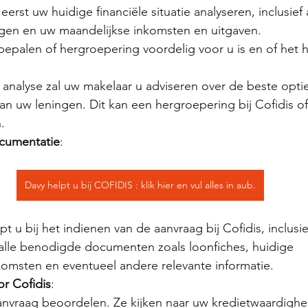
eerst uw huidige financiële situatie analyseren, inclusief 
gen en uw maandelijkse inkomsten en uitgaven.
bepalen of hergroepering voordelig voor u is en of het h
 analyse zal uw makelaar u adviseren over de beste opti
an uw leningen. Dit kan een hergroepering bij Cofidis o
.
cumentatie
:       
Davy helpt u bij COFIDIS : klik hier en vul alles in aub.
t u bij het indienen van de aanvraag bij Cofidis, inclusie
alle benodigde documenten zoals loonfiches, huidige 
omsten en eventueel andere relevante informatie.
r Cofidis
:
aanvraag beoordelen. Ze kijken naar uw kredietwaardighe