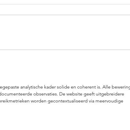
hergroeperen van leningen
herg
en kredieten via de groep
same
alpha credit cetelem
kred
egepaste analytische kader solide en coherent is. Alle bewerin
cumenteerde observaties. De website geeft uitgebreidere 
Bereikmetrieken worden gecontextualiseerd via meervoudige 