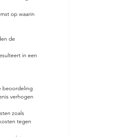
omst op waarin 
den de 
sulteert in een 
de beoordeling 
enis verhogen 
sten zoals 
kosten tegen 