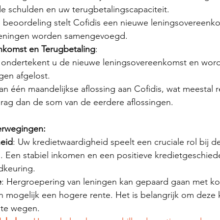
e schulden en uw terugbetalingscapaciteit.
ve beoordeling stelt Cofidis een nieuwe leningsovereenk
 leningen worden samengevoegd.
komst en Terugbetaling
:
 ondertekent u de nieuwe leningsovereenkomst en wor
gen afgelost.
an één maandelijkse aflossing aan Cofidis, wat meestal re
ag dan de som van de eerdere aflossingen.
erwegingen:
eid
: Uw kredietwaardigheid speelt een cruciale rol bij 
. Een stabiel inkomen en een positieve kredietgeschied
dkeuring.
e
: Hergroepering van leningen kan gepaard gaan met ko
n mogelijk een hogere rente. Het is belangrijk om deze 
 te wegen.