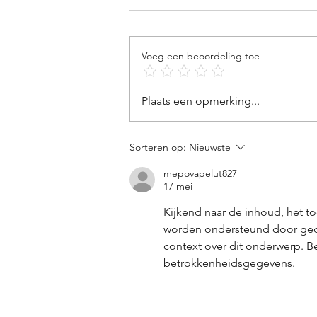
Voeg een beoordeling toe
buy way cetelem alpha
Plaats een opmerking...
credit lening kredietkaart
aanvragen
Sorteren op:
Nieuwste
mepovapelut827
17 mei
Kijkend naar de inhoud, het to
worden ondersteund door gedo
context over dit onderwerp. 
betrokkenheidsgegevens.