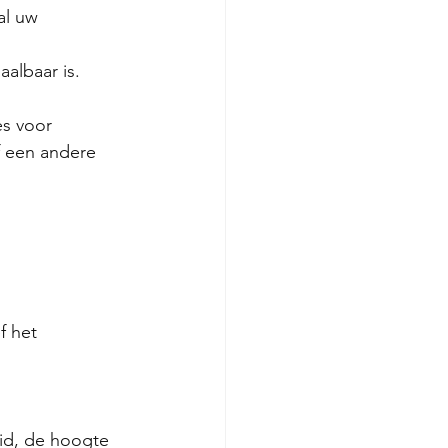
al uw 
aalbaar is.
es voor 
f een andere 
f het 
id, de hoogte 