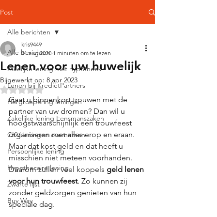
Post
Alle berichten
kris9449
Alle berichten
31 aug 2020
1 minuten om te lezen
Lenen voor uw huwelijk
zakelijke lening met hypotheek
Bijgewerkt op:
8 apr 2023
Lenen bij KredietPartners
Beoordeeld met NaN uit 5 sterren.
Gaat u binnenkort trouwen met de 
Hergroepering leningen
partner van uw dromen? Dan wil u 
Zakelijke lening Eensmanszaken
hoogstwaarschijnlijk een trouwfeest 
organiseren met alles erop en eraan. 
CKV leningen overnemen
Maar dat kost geld en dat heeft u 
Persoonlijke lening
misschien niet meteen voorhanden. 
Hypothecaire lening
Daarom zullen veel koppels 
geld lenen 
voor hun trouwfeest
. Zo kunnen zij 
Zwarte lijst
zonder geldzorgen genieten van hun 
Buy Way
speciale dag.