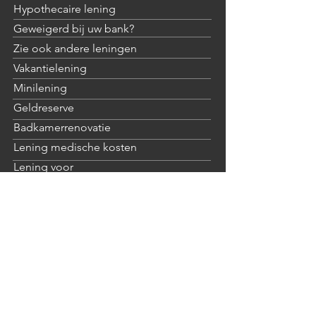
Hypothecaire lening
Geweigerd bij uw bank?
Zie ook andere leningen
Vakantielening
Minilening
Geldreserve
Badkamerrenovatie
Lening medische kosten
Lening voor
zelfstandigen/KMO
Over HelloDeevie
Wie zijn we
Onze partners
Tips, informatie en advies