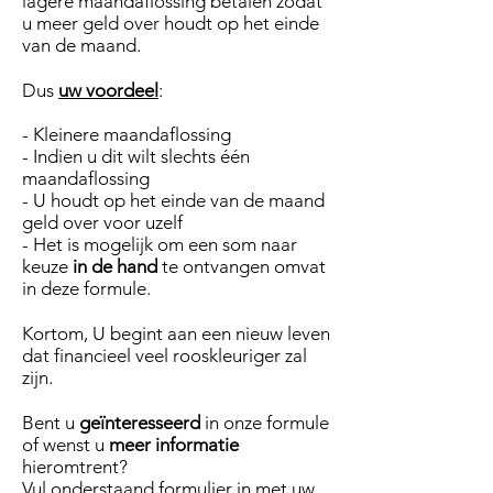
lagere maandaflossing betalen zodat
u meer geld over houdt op het einde
van de maand.
Dus
uw voordeel
:
- Kleinere maandaflossing
- Indien u dit wilt slechts één
maandaflossing
- U houdt op het einde van de maand
geld over voor uzelf
- Het is mogelijk om een som naar
keuze
in de hand
te ontvangen omvat
in deze formule.
Kortom, U begint aan een nieuw leven
dat financieel veel rooskleuriger zal
zijn.
Bent u
geïnteresseerd
in onze formule
of wenst u
meer informatie
hieromtrent?
Vul onderstaand formulier in met uw