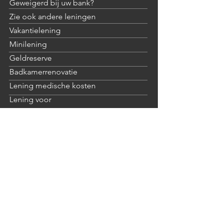
Geweigerd bij uw bank?
Zie ook andere leningen
Vakantielening
Minilening
Geldreserve
Badkamerrenovatie
Lening medische kosten
Lening voor
zelfstandigen/KMO
Over HelloDeevie
Wie zijn we
Onze partners
Tips, informatie en advies
Lenen van A tot Z