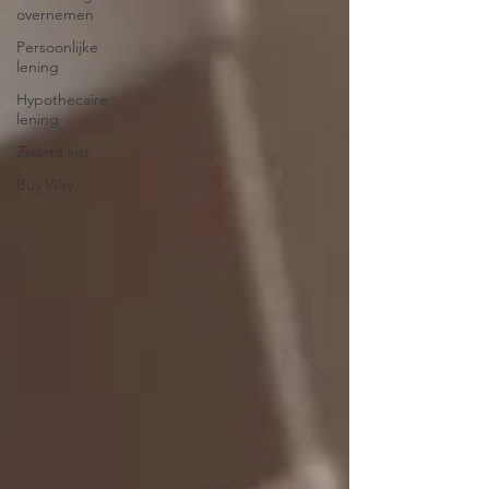
overnemen
Persoonlijke
lening
Hypothecaire
lening
Zwarte lijst
Buy Way