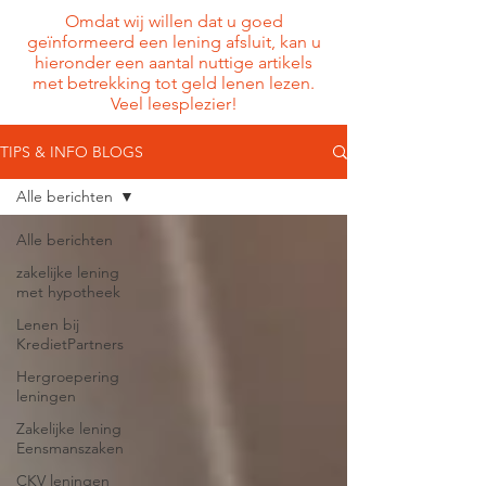
Omdat wij willen dat u goed
geïnformeerd een lening afsluit, kan u
hieronder een aantal nuttige artikels
met betrekking tot geld lenen lezen.
Veel leesplezier!
TIPS & INFO BLOGS
Alle berichten
Alle berichten
zakelijke lening
met hypotheek
Lenen bij
KredietPartners
Hergroepering
leningen
Zakelijke lening
Eensmanszaken
CKV leningen